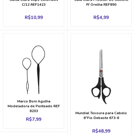
C/12 REF1423
P/ Orelha REF890
R$
10,99
R$
4,99
Marco Boni Agulha
Modeladora de Penteado REF
8203
Mundial Tesoura para Cabelo
6″Fio Debaste 673-6
R$
7,99
R$
48,99