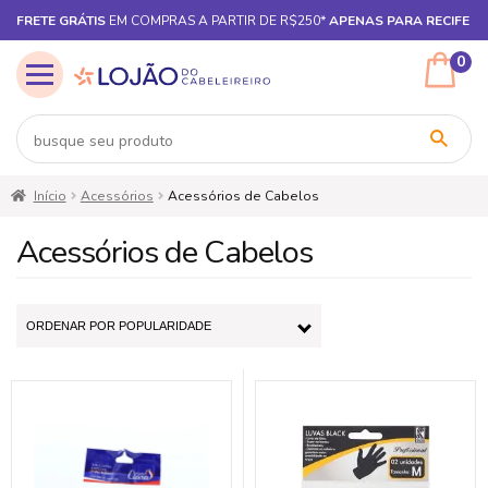
FRETE GRÁTIS
EM COMPRAS A PARTIR DE R$250*
APENAS PARA RECIFE
0
Pular
Pular
Início
Acessórios
Acessórios de Cabelos
para
para
navegação
o
Acessórios de Cabelos
conteúdo