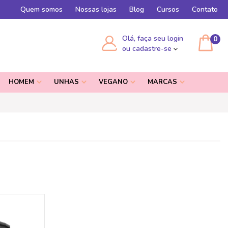
Quem somos
Nossas lojas
Blog
Cursos
Contato
Olá, faça seu login
0
ou cadastre-se
HOMEM
UNHAS
VEGANO
MARCAS