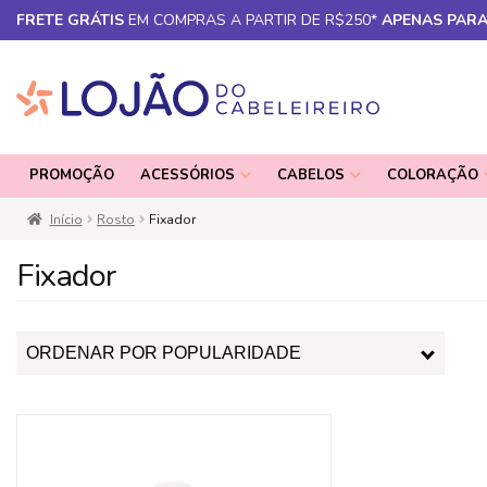
FRETE GRÁTIS
EM COMPRAS A PARTIR DE R$250*
APENAS PARA
Pular
Pular
para
para
PROMOÇÃO
ACESSÓRIOS
CABELOS
COLORAÇÃO
navegação
o
conteúdo
Início
Rosto
Fixador
Fixador