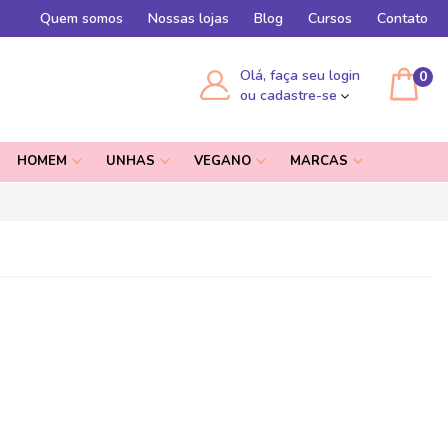
Quem somos
Nossas lojas
Blog
Cursos
Contato
Olá, faça seu login
0
ou cadastre-se
HOMEM
UNHAS
VEGANO
MARCAS