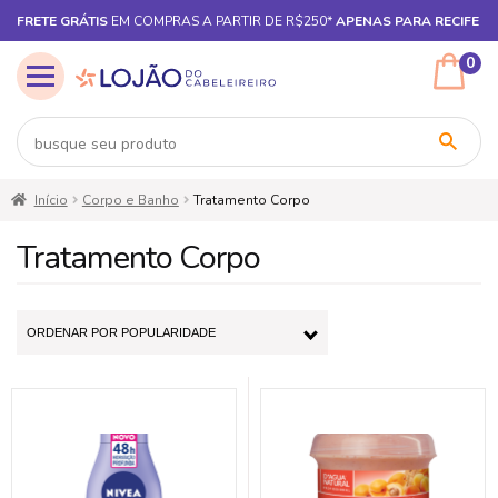
FRETE GRÁTIS
EM COMPRAS A PARTIR DE R$250*
APENAS PARA RECIFE
0
Pular
Pular
Início
Corpo e Banho
Tratamento Corpo
para
para
navegação
o
Tratamento Corpo
conteúdo