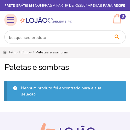
FRETE GRÁTIS
EM COMPRAS A PARTIR DE R$250*
APENAS PARA RECIFE
0
Pular
Pular
Início
Olhos
Paletas e sombras
para
para
navegação
o
Paletas e sombras
conteúdo
Nenhum produto foi encontrado para a sua
seleção.