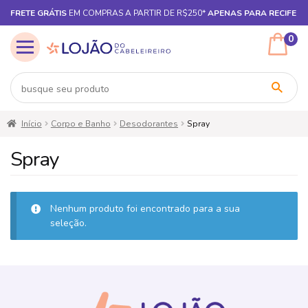
FRETE GRÁTIS
EM COMPRAS A PARTIR DE R$250*
APENAS PARA RECIFE
0
Pular
Pular
Início
Corpo e Banho
Desodorantes
Spray
para
para
navegação
o
Spray
conteúdo
Nenhum produto foi encontrado para a sua
seleção.