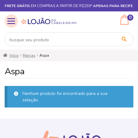
FRETE GRÁTIS
EM COMPRAS A PARTIR DE R$250*
APENAS PARA RECIFE
0
Pular
Pular
Início
Marcas
Aspa
para
para
navegação
o
Aspa
conteúdo
Nenhum produto foi encontrado para a sua
seleção.