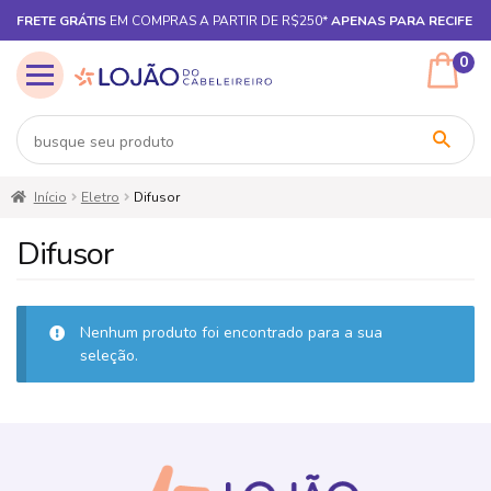
FRETE GRÁTIS
EM COMPRAS A PARTIR DE R$250*
APENAS PARA RECIFE
0
Pular
Pular
Início
Eletro
Difusor
para
para
navegação
o
Difusor
conteúdo
Nenhum produto foi encontrado para a sua
seleção.