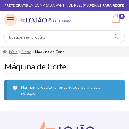
FRETE GRÁTIS
EM COMPRAS A PARTIR DE R$250*
APENAS PARA RECIFE
0
Pular
Pular
Início
Eletro
Máquina de Corte
para
para
navegação
o
Máquina de Corte
conteúdo
Nenhum produto foi encontrado para a sua
seleção.