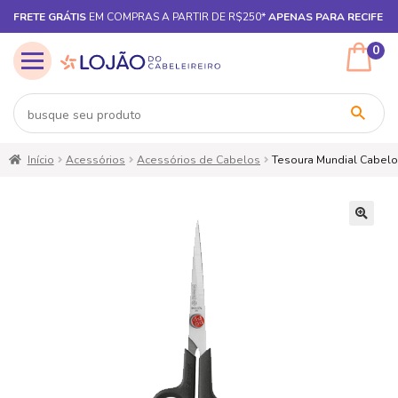
FRETE GRÁTIS
EM COMPRAS A PARTIR DE R$250*
APENAS PARA RECIFE
0
Pular
Pular
Início
Acessórios
Acessórios de Cabelos
Tesoura Mundial Cabelo
para
para
navegação
o
conteúdo
🔍