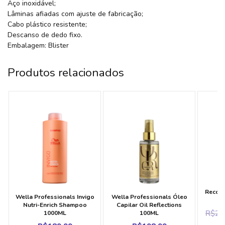
Aço inoxidável;
Lâminas afiadas com ajuste de fabricação;
Cabo plástico resistente;
Descanso de dedo fixo.
Embalagem: Blister
Produtos relacionados
Ke
Reconstruçã
Wella Professionals Invigo
Wella Professionals Óleo
Nutri-Enrich Shampoo
Capilar Oil Reflections
R$
29
1000ML
100ML