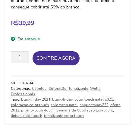
dourado, vermelho e marrom. Além disso, sua fórmula
consegue cobrir até 50% do branco.
R$
39,99
Em estoque
Wella
COMPRE AGORA
Professionals
Tonalizante
Color
Touch
SKU:
340294
6/77
Categorias:
Cabelos
,
Coloração
,
Tonalizante
,
Wella
Louro
Professionals
Escuro
Tags:
black friday 2021
,
black-friday
,
color touch natal 2021
,
Marrom
coloracao color touch
,
coloracao natal
,
esquentanov222
,
oferta
2012
,
promo-color-touch
,
Semana da Coloração Lojão
,
tint
,
Intenso
tintura color touch
,
tonalizante color touch
60G
quantidade