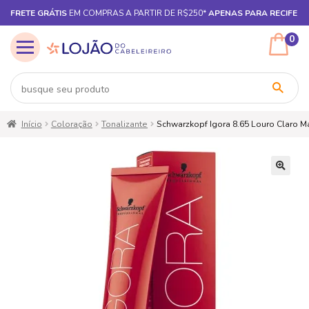
FRETE GRÁTIS
EM COMPRAS A PARTIR DE R$250*
APENAS PARA RECIFE
0
Pular
Pular
Início
Coloração
Tonalizante
Schwarzkopf Igora 8.65 Louro Claro 
para
para
navegação
o
conteúdo
🔍