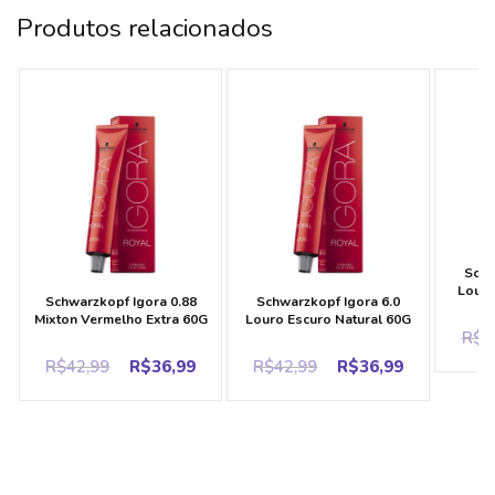
Produtos relacionados
Schw
Louro
Schwarzkopf Igora 0.88
Schwarzkopf Igora 6.0
Mixton Vermelho Extra 60G
Louro Escuro Natural 60G
R$
4
Original
Current
Original
Current
R$
42,99
R$
36,99
R$
42,99
R$
36,99
price
price
price
price
was:
is:
was:
is:
R$42,99.
R$36,99.
R$42,99.
R$36,99.