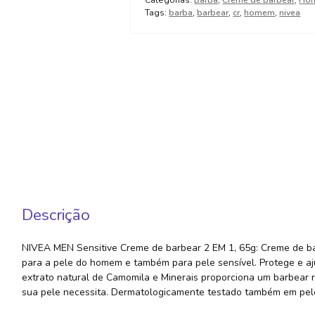
Categorias:
Barba
,
Creme de barbear
,
Ho
Tags:
barba
,
barbear
,
cr
,
homem
,
nivea
Descrição
NIVEA MEN Sensitive Creme de barbear 2 EM 1, 65g: Creme de b
para a pele do homem e também para pele sensível. Protege e aj
extrato natural de Camomila e Minerais proporciona um barbear 
sua pele necessita. Dermatologicamente testado também em pele