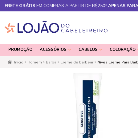
FRETE GRÁTIS
EM COMPRAS A PARTIR DE R$250*
APENAS PARA
Pular
Pular
para
para
PROMOÇÃO
ACESSÓRIOS
CABELOS
COLORAÇÃO
navegação
o
conteúdo
Início
Homem
Barba
Creme de barbear
Nívea Creme Para Barb