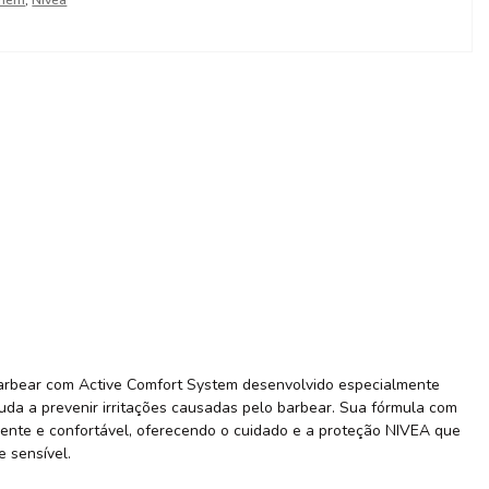
mem
,
Nívea
arbear com Active Comfort System desenvolvido especialmente
uda a prevenir irritações causadas pelo barbear. Sua fórmula com
rente e confortável, oferecendo o cuidado e a proteção NIVEA que
 sensível.