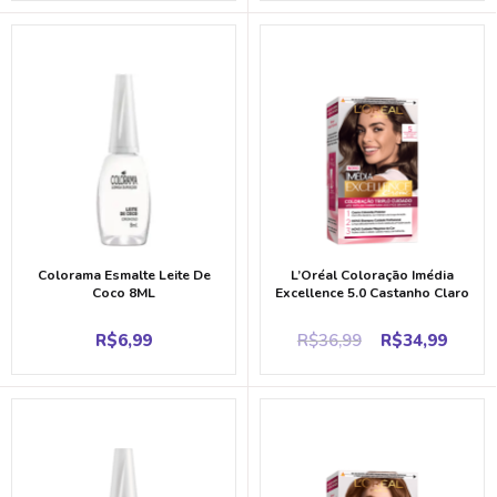
Colorama Esmalte Leite De
L’Oréal Coloração Imédia
Coco 8ML
Excellence 5.0 Castanho Claro
Original
Curr
R$
6,99
R$
36,99
R$
34,99
price
price
was:
is:
R$36,99.
R$34