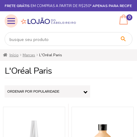
FRETE GRÁTIS
EM COMPRAS A PARTIR DE R$250*
APENAS PARA RECIFE
0
Pular
Pular
Início
Marcas
L'Oréal Paris
para
para
navegação
o
L'Oréal Paris
conteúdo