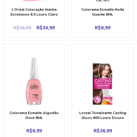
L’Oréal Coloração Imédia
Colorama Esmalte Noite
Excellence 8.0 Louro Claro
Quente 8ML
Original
Current
R$
36,99
R$
34,99
R$
6,99
price
price
was:
is:
R$36,99.
R$34,99.
Colorama Esmalte Algodão
Loreal Tonalizante Casting
Doce 8ML
Gloss 600 Louro Escuro
R$
6,99
R$
36,99