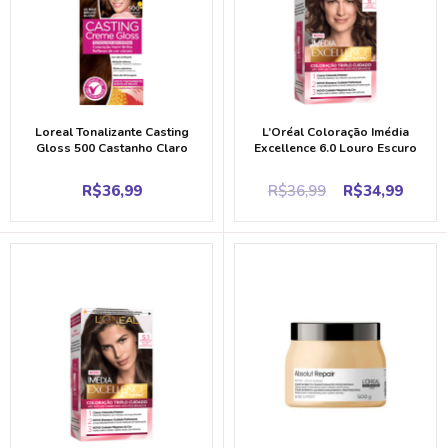
Loreal Tonalizante Casting
L’Oréal Coloração Imédia
Gloss 500 Castanho Claro
Excellence 6.0 Louro Escuro
Original
Curr
R$
36,99
R$
36,99
R$
34,99
price
price
was:
is:
R$36,99.
R$34