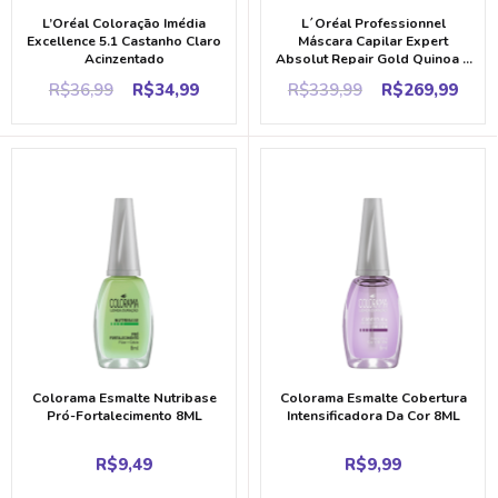
L’Oréal Coloração Imédia
L´Oréal Professionnel
Excellence 5.1 Castanho Claro
Máscara Capilar Expert
Acinzentado
Absolut Repair Gold Quinoa +
Protein 500ML
Original
Current
Original
Cur
R$
36,99
R$
34,99
R$
339,99
R$
269,99
price
price
price
pric
was:
is:
was:
is:
R$36,99.
R$34,99.
R$339,99.
R$2
Colorama Esmalte Nutribase
Colorama Esmalte Cobertura
Pró-Fortalecimento 8ML
Intensificadora Da Cor 8ML
R$
9,49
R$
9,99