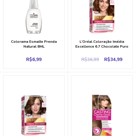
Colorama Esmalte Prenda
L’Oréal Coloração Imédia
Natural 8ML
Excellence 6.7 Chocolate Puro
Original
Curr
R$
6,99
R$
36,99
R$
34,99
price
price
was:
is:
R$36,99.
R$34