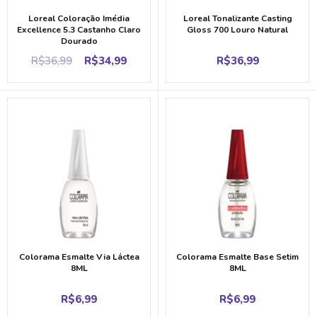
Loreal Coloração Imédia
Loreal Tonalizante Casting
Excellence 5.3 Castanho Claro
Gloss 700 Louro Natural
Dourado
Original
Current
R$
36,99
R$
34,99
R$
36,99
price
price
was:
is:
R$36,99.
R$34,99.
Colorama Esmalte Via Láctea
Colorama Esmalte Base Setim
8ML
8ML
R$
6,99
R$
6,99