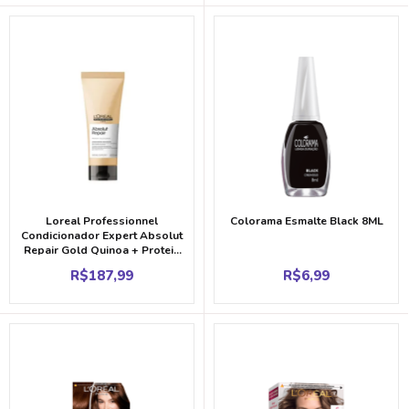
was:
is:
R$36,99.
R$34
Loreal Professionnel
Colorama Esmalte Black 8ML
Condicionador Expert Absolut
Repair Gold Quinoa + Protein
200ML
R$
187,99
R$
6,99