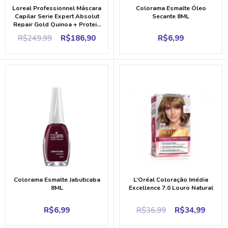
Loreal Professionnel Máscara
Colorama Esmalte Óleo
Capilar Serie Expert Absolut
Secante 8ML
Repair Gold Quinoa + Protein
250ML
Original
Current
R$
249,99
R$
186,90
R$
6,99
price
price
was:
is:
R$249,99.
R$186,90.
Colorama Esmalte Jabuticaba
L’Oréal Coloração Imédia
8ML
Excellence 7.0 Louro Natural
Original
Curr
R$
6,99
R$
36,99
R$
34,99
price
price