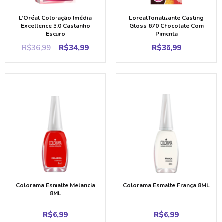
L’Oréal Coloração Imédia
LorealTonalizante Casting
Excellence 3.0 Castanho
Gloss 670 Chocolate Com
Escuro
Pimenta
Original
Current
R$
36,99
R$
34,99
R$
36,99
price
price
was:
is:
R$36,99.
R$34,99.
Colorama Esmalte Melancia
Colorama Esmalte França 8ML
8ML
R$
6,99
R$
6,99