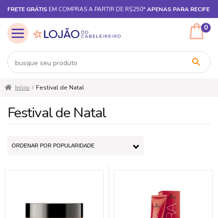
FRETE GRÁTIS
EM COMPRAS A PARTIR DE R$250*
APENAS PARA RECIFE
0
Pular
Pular
Início
Festival de Natal
para
para
navegação
o
Festival de Natal
conteúdo