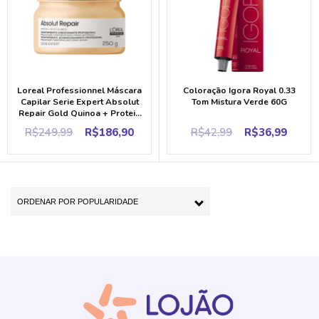
Loreal Professionnel Máscara
Coloração Igora Royal 0.33
Capilar Serie Expert Absolut
Tom Mistura Verde 60G
Repair Gold Quinoa + Protein
250ML
Original
Current
Original
Curr
R$
249,99
R$
186,90
R$
42,99
R$
36,99
price
price
price
price
was:
is:
was:
is:
R$249,99.
R$186,90.
R$42,99.
R$36