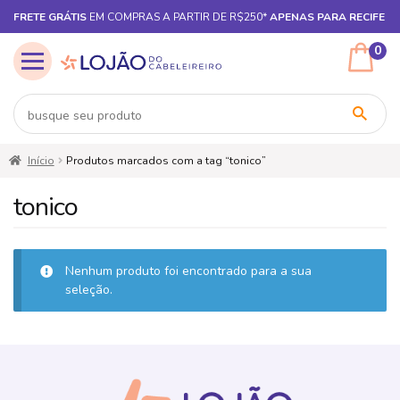
FRETE GRÁTIS
EM COMPRAS A PARTIR DE R$250*
APENAS PARA RECIFE
0
Pular
Pular
Início
Produtos marcados com a tag “tonico”
para
para
navegação
o
tonico
conteúdo
Nenhum produto foi encontrado para a sua
seleção.