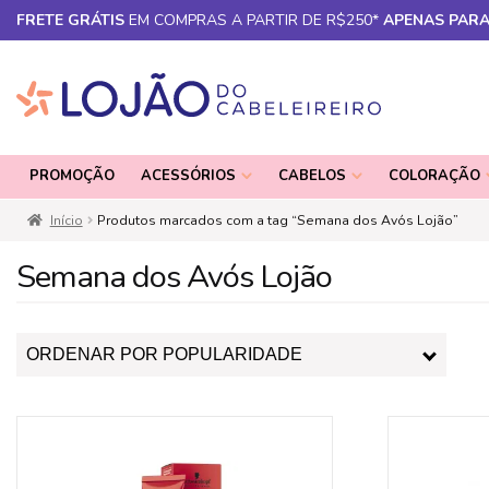
FRETE GRÁTIS
EM COMPRAS A PARTIR DE R$250*
APENAS PARA
Pular
Pular
para
para
PROMOÇÃO
ACESSÓRIOS
CABELOS
COLORAÇÃO
navegação
o
conteúdo
Início
Produtos marcados com a tag “Semana dos Avós Lojão”
Semana dos Avós Lojão