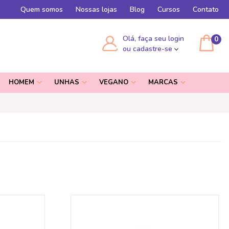
Quem somos
Nossas lojas
Blog
Cursos
Contato
Olá, faça seu login
0
ou cadastre-se
HOMEM
UNHAS
VEGANO
MARCAS